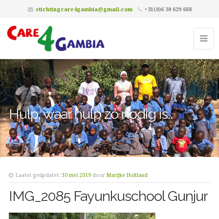
stichtingcare4gambia@gmail.com
+31(0)6 30 629 668
Hulp, waar hulp zó nodig is..
Laatst geüpdatet:
30 mei 2019
door
Marijke Holtland
IMG_2085 Fayunkuschool Gunjur