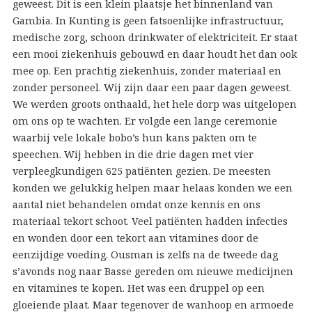
geweest. Dit is een klein plaatsje het binnenland van
Gambia. In Kunting is geen fatsoenlijke infrastructuur,
medische zorg, schoon drinkwater of elektriciteit. Er staat
een mooi ziekenhuis gebouwd en daar houdt het dan ook
mee op. Een prachtig ziekenhuis, zonder materiaal en
zonder personeel. Wij zijn daar een paar dagen geweest.
We werden groots onthaald, het hele dorp was uitgelopen
om ons op te wachten. Er volgde een lange ceremonie
waarbij vele lokale bobo’s hun kans pakten om te
speechen. Wij hebben in die drie dagen met vier
verpleegkundigen 625 patiënten gezien. De meesten
konden we gelukkig helpen maar helaas konden we een
aantal niet behandelen omdat onze kennis en ons
materiaal tekort schoot. Veel patiënten hadden infecties
en wonden door een tekort aan vitamines door de
eenzijdige voeding. Ousman is zelfs na de tweede dag
s’avonds nog naar Basse gereden om nieuwe medicijnen
en vitamines te kopen. Het was een druppel op een
gloeiende plaat. Maar tegenover de wanhoop en armoede