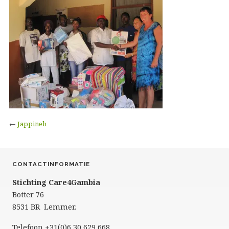
←
Jappineh
CONTACTINFORMATIE
Stichting Care4Gambia
Botter 76
8531 BR Lemmer.
Telefoon +31(0)6 30 629 668