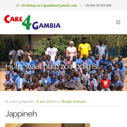
stichtingcare4gambia@gmail.com
+31(0)6 30 629 668
Hulp, waar hulp zó nodig is..
Laatst geüpdatet:
30 mei 2019
door
Marijke Holtland
Jappineh