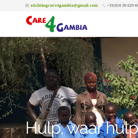
stichtingcare4gambia@gmail.com
+31(0)6 30 629 6
Hulp, waar hulp 