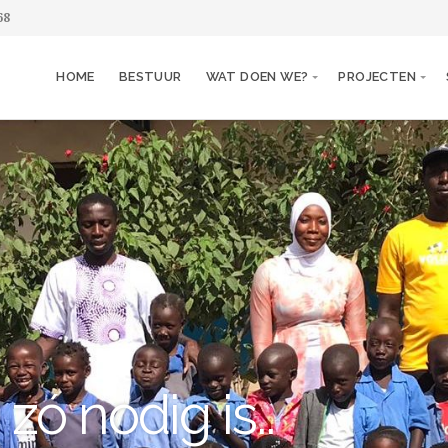
68
HOME
BESTUUR
WAT DOEN WE?
PROJECTEN
zó nodig is..