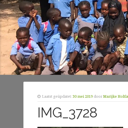
Laatst geüpdatet:
30 mei 2019
door
Marijke Holtl
IMG_3728