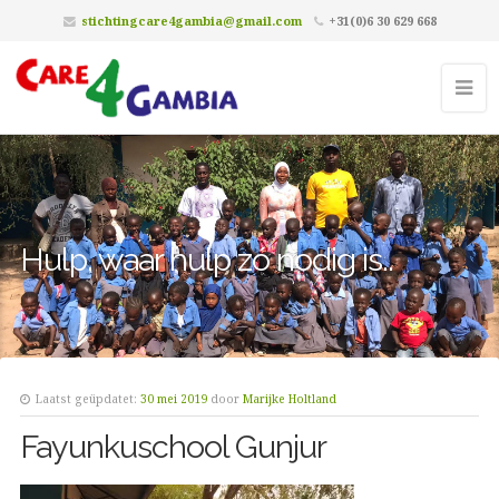
stichtingcare4gambia@gmail.com
+31(0)6 30 629 668
Hulp, waar hulp zó nodig is..
Laatst geüpdatet:
30 mei 2019
door
Marijke Holtland
Fayunkuschool Gunjur