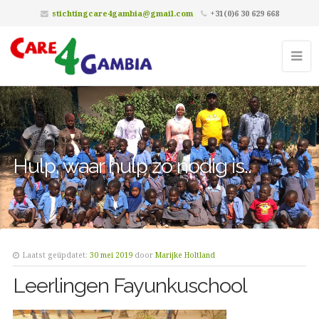
stichtingcare4gambia@gmail.com
+31(0)6 30 629 668
Hulp, waar hulp zó nodig is..
Laatst geüpdatet:
30 mei 2019
door
Marijke Holtland
Leerlingen Fayunkuschool