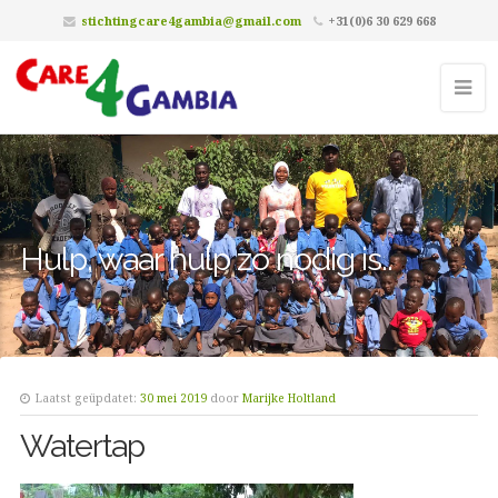
stichtingcare4gambia@gmail.com
+31(0)6 30 629 668
Hulp, waar hulp zó nodig is..
Laatst geüpdatet:
30 mei 2019
door
Marijke Holtland
Watertap